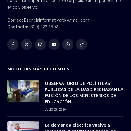
necesidad imperante que tiene el público de un periodismo
ético y objetivo.
Correo:
Esenciainformativard@gmail.com
Contacto:
(829) 422-1692
Facebook
X
Instagram
YouTube
WhatsApp
TikTok
(Twitter)
NOTICIAS MÁS RECIENTES
OBSERVATORIO DE POLÍTICAS
PÚBLICAS DE LA UASD RECHAZAN LA
FUSIÓN DE LOS MINISTERIOS DE
EDUCACIÓN
JULIO 29, 2026
La demanda eléctrica vuelve a