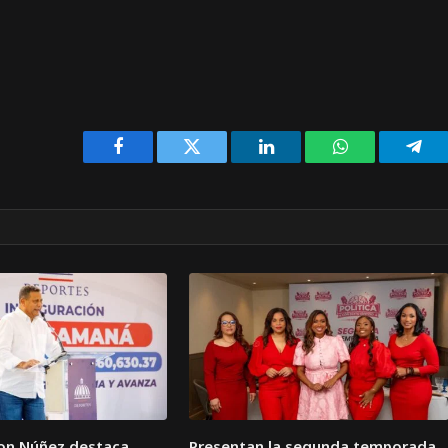
Facebook
Twitter
LinkedIn
WhatsApp
Tele
son Núñez destaca
Presentan la segunda temporada