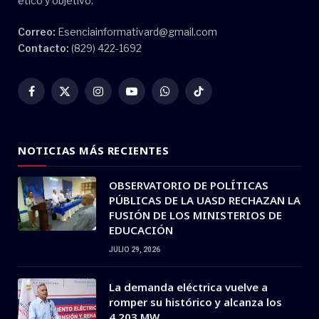
ético y objetivo.
Correo:
Esenciainformativard@gmail.com
Contacto:
(829) 422-1692
Facebook
X
Instagram
YouTube
WhatsApp
TikTok
(Twitter)
NOTICIAS MÁS RECIENTES
OBSERVATORIO DE POLÍTICAS
PÚBLICAS DE LA UASD RECHAZAN LA
FUSIÓN DE LOS MINISTERIOS DE
EDUCACIÓN
JULIO 29, 2026
La demanda eléctrica vuelve a
romper su histórico y alcanza los
4,203 MW