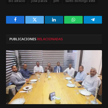
dio astacio
jose paliza
prm
santo domingo este
Facebook
Twitter
LinkedIn
WhatsApp
Telegra
PUBLICACIONES
RELACIONADAS