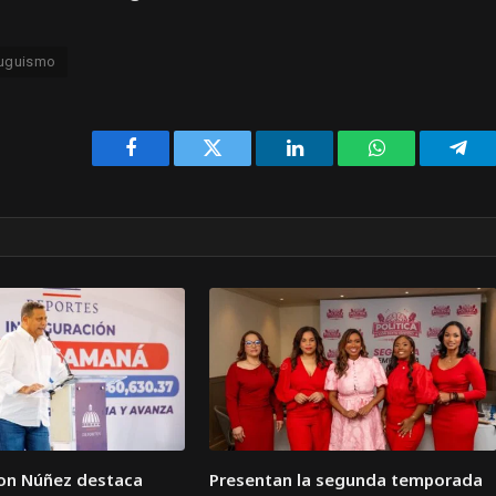
fuguismo
Facebook
Twitter
LinkedIn
WhatsApp
Tele
son Núñez destaca
Presentan la segunda temporada