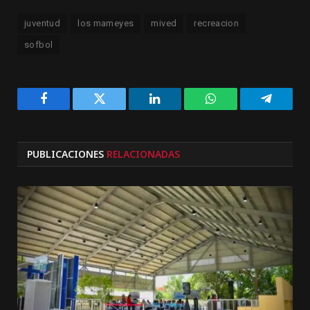
juventud
los mameyes
mived
recreacion
sofbol
Facebook
Twitter
LinkedIn
WhatsApp
Telegra
PUBLICACIONES
RELACIONADAS