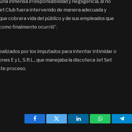
una inmensa irresponsabilidad y negligencia, al no
 Set Club fuera intervenido de manera adecuada y
que cobrara vida del público y de sus empleados que
 como finalmente ocurrió”.
lizados por los imputados para intentar intimidar o
es E y L, S.R.L., que manejaba la discoteca Jet Set
ste proceso.
Facebook
Twitter
LinkedIn
WhatsApp
Tele