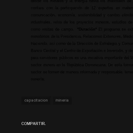
desde los metales y la energía hasta los materiales de 
contará con la participación de 12 expertos en materia
comunicación, economía, sostenibilidad y cambio climáti
industriales, retos de los proyectos mineros, estudios d
como visitas de campo.
*Duración*
El programa se exte
ministerios de la Presidencia, Relaciones Exteriores, Med
Hacienda, así como de la Dirección de Estrategia y Comun
Banco Central y el Centro de Exportación e Inversión, y 
para servidores públicos es una iniciativa importante del 
sector minero en la República Dominicana. De esta forma
sector se tomen de manera informada y responsable, tenie
minería.
capacitacion
mineria
COMPARTIR.