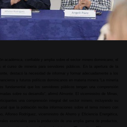
ón académica, confiable y amplia sobre el sector minero dominicano, el
 el curso de minería para servidores públicos.
En la apertura de la
monte, destacó la necesidad de informar y formar adecuadamente a los
inancieros y futuros políticos dominicanos en materia minera.
“La minería
 es fundamental que los servidores públicos tengan una comprensión
rmadas sobre su desarrollo”, afirmó Almonte. El viceministro de Minas,
rticipantes una comprensión integral del sector minero, incluyendo su
ucial que la población reciba informaciones sobre el tema minero con
, Alfonso Rodríguez, viceministro de Ahorro y Eficiencia Energética,
nerales esenciales para la producción de una amplia gama de productos,