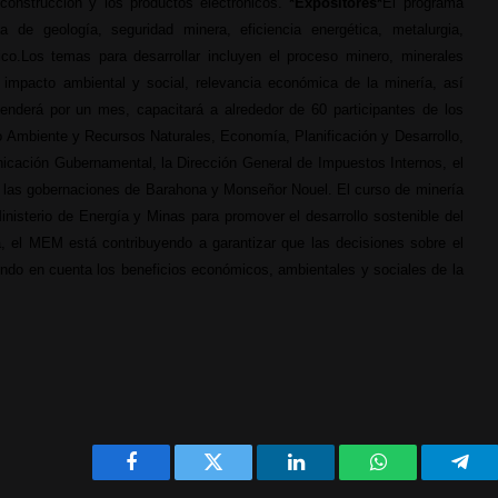
construcción y los productos electrónicos.
*Expositores*
El programa
 de geología, seguridad minera, eficiencia energética, metalurgia,
co.
Los temas para desarrollar incluyen el proceso minero, minerales
e impacto ambiental y social, relevancia económica de la minería, así
nderá por un mes, capacitará a alrededor de 60 participantes de los
io Ambiente y Recursos Naturales, Economía, Planificación y Desarrollo,
icación Gubernamental, la Dirección General de Impuestos Internos, el
de las gobernaciones de Barahona y Monseñor Nouel.
El curso de minería
Ministerio de Energía y Minas para promover el desarrollo sostenible del
, el MEM está contribuyendo a garantizar que las decisiones sobre el
ndo en cuenta los beneficios económicos, ambientales y sociales de la
Facebook
Twitter
LinkedIn
WhatsApp
Tele