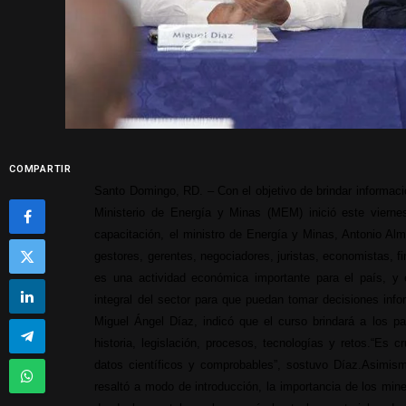
COMPARTIR
Santo Domingo, RD. – Con el objetivo de brindar informaci
Ministerio de Energía y Minas (MEM) inició este viernes
capacitación, el ministro de Energía y Minas, Antonio Al
gestores, gerentes, negociadores, juristas, economistas, f
es una actividad económica importante para el país, y
integral del sector para que puedan tomar decisiones info
Miguel Ángel Díaz, indicó que el curso brindará a los pa
historia, legislación, procesos, tecnologías y retos.
“Es cr
datos científicos y comprobables”, sostuvo Díaz.
Asimismo
resaltó a modo de introducción, la importancia de los mi