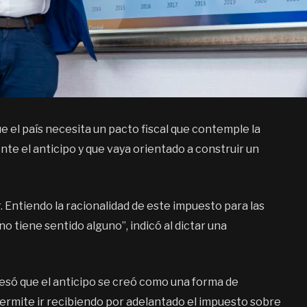
 el país necesita un pacto fiscal que contemple la
te el anticipo y que vaya orientado a construir un
r. Entiendo la racionalidad de este impuesto para las
o tiene sentido alguno”, indicó al dictar una
resó que el anticipo se creó como una forma de
 permite ir recibiendo por adelantado el impuesto sobre