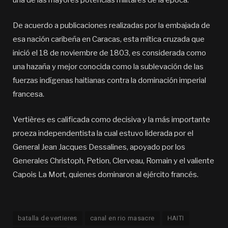
una de las mayores potencias militares de la época.
De acuerdo a publicaciones realizadas por la embajada de
esa nación caribeña en Caracas, esta mítica cruzada que
inició el 18 de noviembre de 1803, es considerada como
una hazaña y mejor conocida como la sublevación de las
fuerzas indígenas haitianas contra la dominación imperial
francesa.
Vertières es calificada como decisiva y la más importante
proeza independentista la cual estuvo liderada por el
General Jean Jacques Dessalines, apoyado por los
Generales Christoph, Petion, Clerveau, Romain y el valiente
Capois La Mort, quienes dominaron al ejército francés.
batalla de vertieres
canal en rio masacre
HAITI