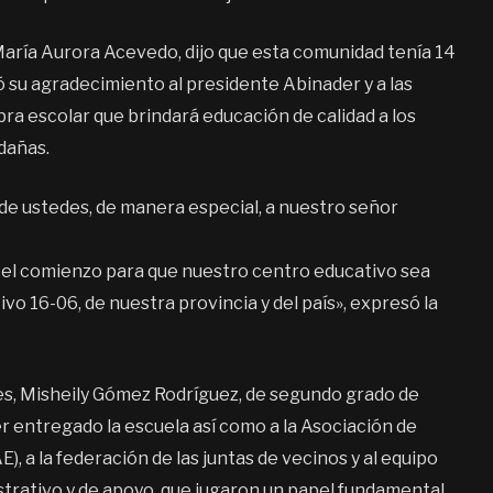
 María Aurora Acevedo, dijo que esta comunidad tenía 14
ó su agradecimiento al presidente Abinader y a las
bra escolar que brindará educación de calidad a los
edañas.
de ustedes, de manera especial, a nuestro señor
o el comienzo para que nuestro centro educativo sea
vo 16-06, de nuestra provincia y del país», expresó la
es, Misheily Gómez Rodríguez, de segundo grado de
r entregado la escuela así como a la Asociación de
, a la federación de las juntas de vecinos y al equipo
istrativo y de apoyo, que jugaron un papel fundamental