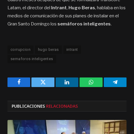
Latam, el director del
Intrant
,
Hugo Beras
, hablaba en los
medios de comunicación de sus planes de instalar en el
Gran Santo Domingo los
semáforos inteligentes
.
corrupcion
hugo beras
intrant
semaforos inteligentes
Facebook
Twitter
LinkedIn
WhatsApp
Telegra
PUBLICACIONES
RELACIONADAS