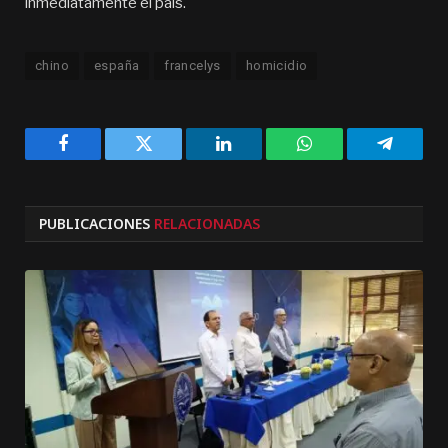
inmediatamente el país.
chino
españa
francelys
homicidio
Facebook
Twitter
LinkedIn
WhatsApp
Telegra
PUBLICACIONES
RELACIONADAS