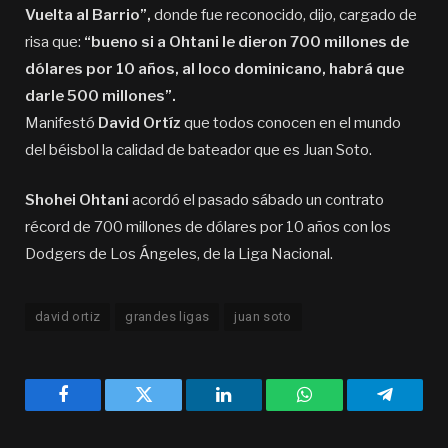
Vuelta al Barrio”,
donde fue reconocido, dijo, cargado de
risa que:
“bueno si a Ohtani le dieron 700 millones de
dólares por 10 años, al loco dominicano, habrá que
darle 500 millones”.
Manifestó
David Ortíz
que todos conocen en el mundo
del béisbol la calidad de bateador que es Juan Soto.
Shohei Ohtani
acordó el pasado sábado un contrato
récord de 700 millones de dólares por 10 años con los
Dodgers de Los Ángeles, de la Liga Nacional.
david ortiz
grandes ligas
juan soto
Facebook
Twitter
LinkedIn
WhatsApp
Telegra