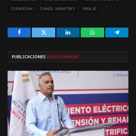
CORAASAN
DANIEL MANITSKY
NIBAJE
Facebook
Twitter
LinkedIn
WhatsApp
Telegra
PUBLICACIONES
RELACIONADAS