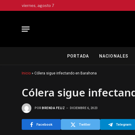
viernes, agosto 7
PORTADA
NACIONALES
Inicio
»
Cólera sigue infectando en Barahona
Cólera sigue infecta
POR
BRENDA FELIZ
DICIEMBRE 6, 2023
Facebook
Twitter
Telegram