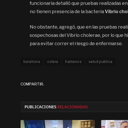
funcionaria detalló que pruebas realizadas e
no tienen presencia de la bacteria
Vibrio cho
No obstante, agregó, que en las pruebas reali
sospechosas del Vibrio cholerae, por lo que h
para evitar correr el riesgo de enfermarse.
barahona
colera
haitianos
salud publica
COMPARTIR.
PUBLICACIONES
RELACIONADAS