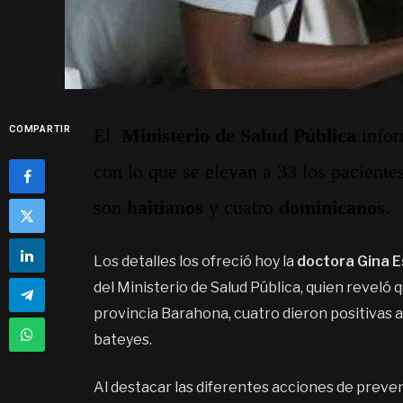
COMPARTIR
El
Ministerio de Salud Pública
infor
con lo que se elevan a 33 los paciente
son
haitianos
y cuatro
dominicanos
.
Los detalles los ofreció hoy la
doctora Gina E
del Ministerio de Salud Pública, quien reveló
provincia Barahona, cuatro dieron positivas a
bateyes.
Al destacar las diferentes acciones de preven