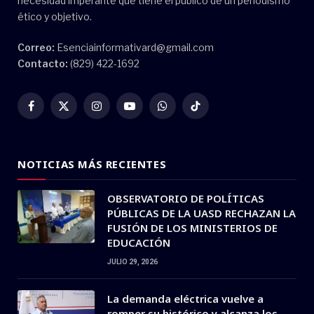
necesidad imperante que tiene el público de un periodismo
ético y objetivo.
Correo:
Esenciainformativard@gmail.com
Contacto:
(829) 422-1692
Facebook
X
Instagram
YouTube
WhatsApp
TikTok
(Twitter)
NOTICIAS MÁS RECIENTES
OBSERVATORIO DE POLÍTICAS
PÚBLICAS DE LA UASD RECHAZAN LA
FUSIÓN DE LOS MINISTERIOS DE
EDUCACIÓN
JULIO 29, 2026
La demanda eléctrica vuelve a
romper su histórico y alcanza los