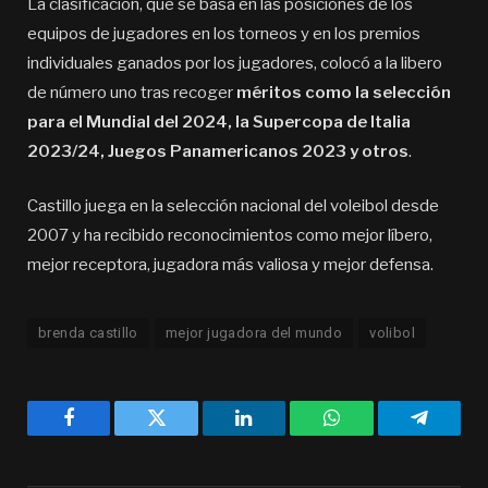
La clasificación, que se basa en las posiciones de los
equipos de jugadores en los torneos y en los premios
individuales ganados por los jugadores, colocó a la libero
de número uno tras recoger
méritos como la selección
para el Mundial del 2024, la Supercopa de Italia
2023/24, Juegos Panamericanos 2023 y otros
.
Castillo juega en la selección nacional del voleibol desde
2007 y ha recibido reconocimientos como mejor líbero,
mejor receptora, jugadora más valiosa y mejor defensa.
brenda castillo
mejor jugadora del mundo
volibol
Facebook
Twitter
LinkedIn
WhatsApp
Telegra