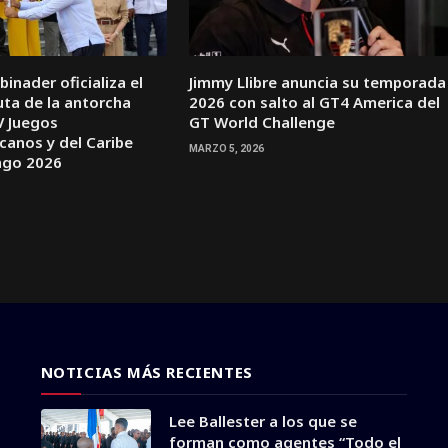
inader oficializa el
Jimmy Llibre anuncia su temporada
ruta de la antorcha
2026 con salto al GT4 America del
V Juegos
GT World Challenge
canos y del Caribe
MARZO 5, 2026
ngo 2026
NOTICIAS MÁS RECIENTES
Lee Ballester a los que se
forman como agentes “Todo el